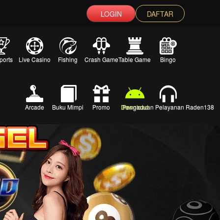
LOGIN
DAFTAR
ports
Live Casino
Fishing
Crash Game
Table Game
Bingo
Arcade
Buku Mimpi
Promo
Download
Pengaduan Pelayanan Raden138