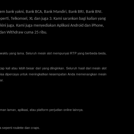
em bank yakni, Bank BCA, Bank Mandiri, Bank BRI, Bank BNI.
rti, Telkomsel, XL dan juga 3. Kami sarankan bagi kalian yang
kini juga. Kami juga menyediakan Aplikasi Android dan iPhone,
dan Withdraw cuma 25 ribu.
ang waktu yang lama. Seluruh mesin slot mempunyai RTP yang berbeda-beda,
 kali atau lebih besar dari yang diinginkan. Seluruh hasil dari mesin slot
ang bisa dipercaya untuk meningkatkan kesempatan Anda memenangkan mesin
ar.
n laman, aplikasi, atau platform perjudian online lainnya.
 seperti roulette dan craps.