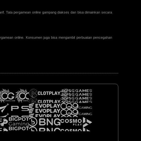
rif. Tata pergamean online gampang diakses dan bisa dimainkan secara
ergamean online. Konsumen juga bisa mengambil perbuatan pencegahan