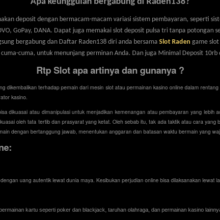
Apa keunggulan bergabung di
Raden138
?
akan deposit dengan bermacam-macam variasi sistem pembayaran, seperti sist
, GoPay, DANA. Dapat juga memakai slot deposit pulsa tri tanpa potongan sepe
ngsung bergabung dan Daftar
Raden138
diri anda bersama
Slot
Raden
game slot 
a cuma-cuma, untuk menunjang perminan Anda. Dan juga Minimal Deposit 10rb 
Rtp Slot apa artinya dan gunanya ?
 yang dikembalikan terhadap pemain dari mesin slot atau permainan kasino online dalam rent
ator kasino.
k bisa dikuasai atau dimanipulasi untuk menjadikan kemenangan atau pembayaran yang lebih acap
asai oleh tata tertib dan prasyarat yang ketat. Oleh sebab itu, tak ada taktik atau cara y
 bermain dengan bertanggung jawab, menentukan anggaran dan batasan waktu bermain yang waj
ne:
ngan uang autentik lewat dunia maya. Kesibukan perjudian online bisa dilaksanakan lewat lama
 permainan kartu seperti poker dan blackjack, taruhan olahraga, dan permainan kasino lainnya