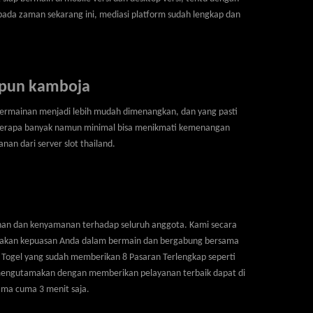
pada zaman sekarang ini, mediasi platform sudah lengkap dan
aupun kamboja
 permainan menjadi lebih mudah dimenangkan, dan yang pasti
seberapa banyak namun minimal bisa menikmati kemenangan
n dari server slot thailand.
anan dan kenyamanan terhadap seluruh anggota
.
Kami secara
akan kepuasan Anda dalam bermain dan bergabung bersama
Togel yang sudah memberikan 8 Pasaran Terlengkap seperti
 mengutamakan dengan memberikan pelayanan terbaik dapat di
ama cuma 3 menit saja.