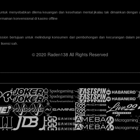
ntuk menyebabkan dilema keuangan dan kesehatan mental jikalau tak dimainkan dengan a
rmainan konvensional di kasino offline
ssion bertujuan untuk melindungi konsumen dari pembohongan dan kecurangan dalam p
lisensi sah.
© 2020 Raden138 All Rights Reserved