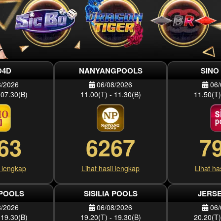
O4D
NANYANGPOOLS
SINO
/2026
06/08/2026
06/
 07.30(B)
11.00(T) - 11.30(B)
11.50(T)
63
6267
7
l lengkap
Lihat hasil lengkap
Lihat ha
POOLS
SISILIA POOLS
JERS
/2026
06/08/2026
06/
 19.30(B)
19.20(T) - 19.30(B)
20.20(T)