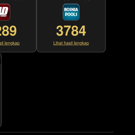
289
3784
sil lengkap
Lihat hasil lengkap