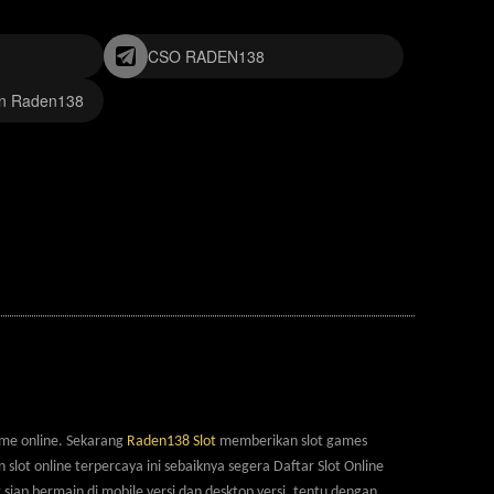
CSO RADEN138
n Raden138
game online. Sekarang
Raden138 Slot
memberikan slot games
ot online terpercaya ini sebaiknya segera Daftar Slot Online
iap bermain di mobile versi dan desktop versi, tentu dengan