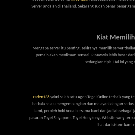
Server andalan di Thailand. Sekarang sudah benar-benar gam
Kiat Memilih
Mengapa server itu penting, sekiranya memilih server thai
pemain akan menikmati sensasi JP Maxwin lebih besar da
sedangkan tipis. Hal ini ya
raden138
yakni salah satu Agen Togel Online terbaik yang
berkala selalu mengembangkan dan melayani dengan serius
kami, peroleh hoki Anda bersama kami dan jadilah sebagai j
pasaran Togel Singapore, Togel Hongkong. Website yang ter
lihat dari sistem kam