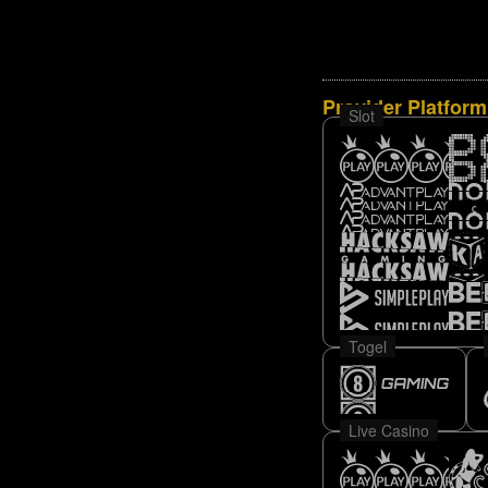
Provider Platform
Slot
Togel
Live Casino