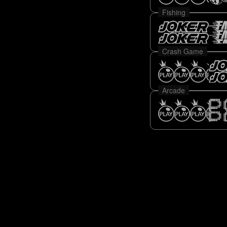
Fishing
Crash Game
Arcade