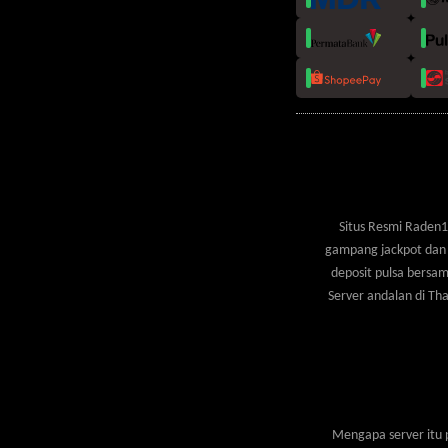
Situs Resmi Raden1
gampang jackpot dan g
deposit pulsa bersa
Server andalan di Th
Mengapa server itu 