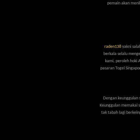
pemain akan menik
raden138
yakni sala
berkala selalu meng
kami, peroleh hoki 
pasaran Togel Singap
Dengan keunggulan s
Keunggulan memakai sis
tak tabah lagi berke