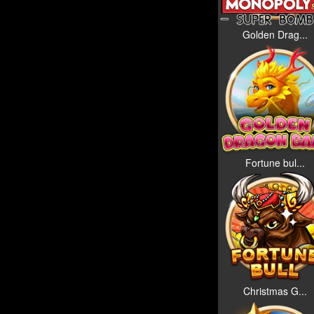
Golden Drag...
Fortune bul...
Christmas G...