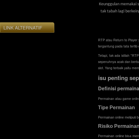
Keunggulan memakai sis
tak tabah lagi berke
LINK ALTERNATIF
RTP atau Return to Player 
tergantung pada tata terti
Tetapi, tak ada istilah "RT
sepenuhnya acak dan berbas
slot. Yang terbaik yaitu m
isu penting se
Definisi permaina
Permainan atau game online 
Tipe Permainan
Permainan online meliputi b
Risiko Permaina
Permainan online bisa me