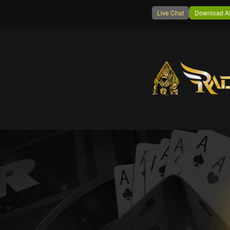
Live Chat
Download 