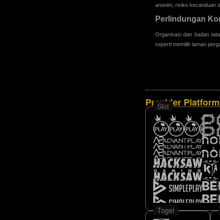
anonim, risiko kecanduan da
Perlindungan K
Organisasi dan badan tat
seperti memilih laman per
Provider Platform
Slot
Togel