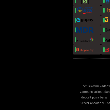
Situs Resmi Raden1
gampang jackpot dan g
deposit pulsa bersa
Server andalan di Th