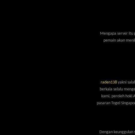
Mengapa server itu 
pemain akan menik
raden138
yakni sala
berkala selalu meng
kami, peroleh hoki 
pasaran Togel Singap
Dengan keunggulan s