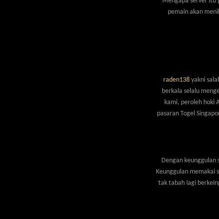
Mengapa server itu 
pemain akan menik
raden138
yakni sala
berkala selalu meng
kami, peroleh hoki 
pasaran Togel Singap
Dengan keunggulan s
Keunggulan memakai sis
tak tabah lagi berke