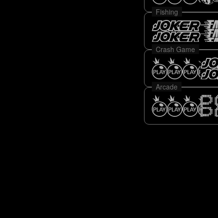
Fishing
Crash Game
Arcade