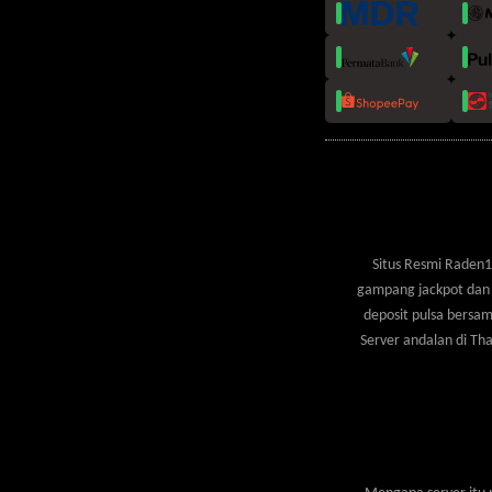
Situs Resmi Raden1
gampang jackpot dan g
deposit pulsa bersa
Server andalan di Th